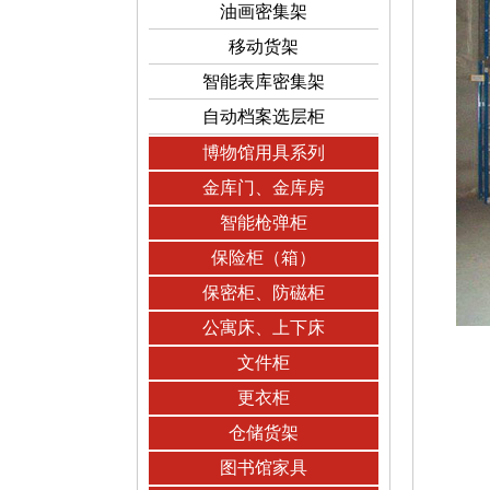
油画密集架
移动货架
智能表库密集架
自动档案选层柜
博物馆用具系列
金库门、金库房
智能枪弹柜
保险柜（箱）
保密柜、防磁柜
公寓床、上下床
文件柜
更衣柜
仓储货架
图书馆家具