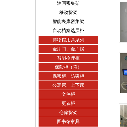
油画密集架
移动货架
智能表库密集架
自动档案选层柜
博物馆用具系列
金库门、金库房
智能枪弹柜
保险柜（箱）
保密柜、防磁柜
公寓床、上下床
文件柜
更衣柜
仓储货架
图书馆家具