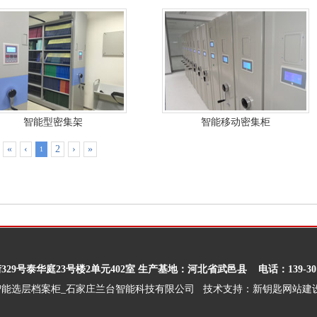
智能型密集架
智能移动密集柜
«
‹
2
›
»
1
9号泰华庭23号楼2单元402室 生产基地：河北省武邑县
电话：139-30
智能选层档案柜_石家庄兰台智能科技有限公司 技术支持：
新钥匙网站建