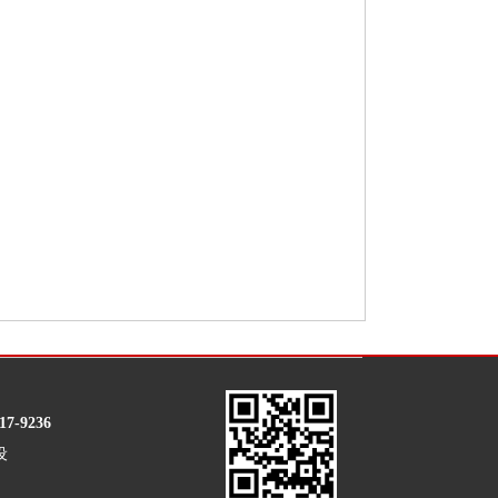
17-9236
设