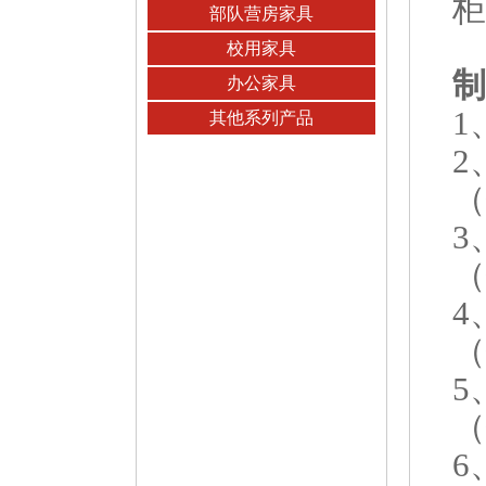
柜
部队营房家具
校用家具
制
办公家具
1
其他系列产品
2
（
3
（
4
（
5
（
6