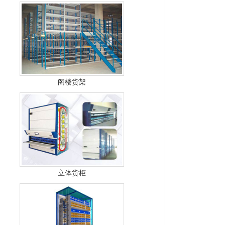
阁楼货架
立体货柜