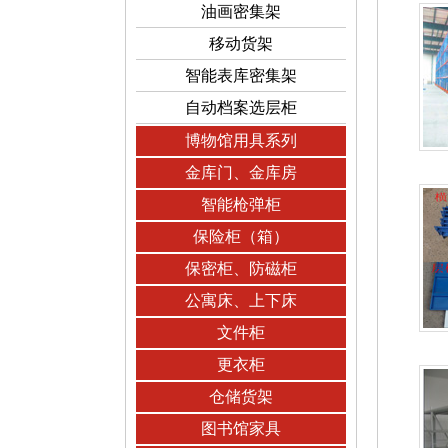
油画密集架
移动货架
智能表库密集架
自动档案选层柜
博物馆用具系列
金库门、金库房
智能枪弹柜
保险柜（箱）
保密柜、防磁柜
公寓床、上下床
文件柜
更衣柜
仓储货架
图书馆家具