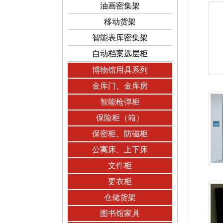
油画密集架
移动货架
智能表库密集架
自动档案选层柜
博物馆用具系列
金库门、金库房
智能枪弹柜
保险柜（箱）
保密柜、防磁柜
公寓床、上下床
文件柜
更衣柜
仓储货架
图书馆家具